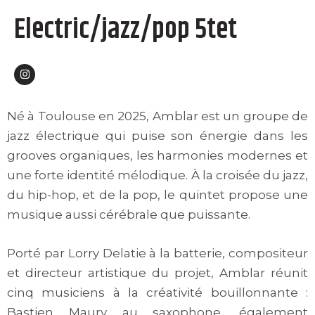
Electric/jazz/pop 5tet
I
n
s
t
a
Né à Toulouse en 2025, Amblar est un groupe de
g
r
jazz électrique qui puise son énergie dans les
a
m
grooves organiques, les harmonies modernes et
une forte identité mélodique. À la croisée du jazz,
du hip-hop, et de la pop, le quintet propose une
musique aussi cérébrale que puissante.
Porté par Lorry Delatie à la batterie, compositeur
et directeur artistique du projet, Amblar réunit
cinq musiciens à la créativité bouillonnante :
Bastien Maury au saxophone, également