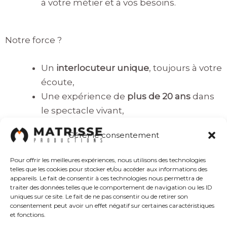
à votre métier et à vos besoins.
Notre force ?
Un
interlocuteur unique
, toujours à votre
écoute,
Une expérience de
plus de 20 ans
dans
le spectacle vivant,
Une gestion claire, transparente et
Gérer le consentement
sécurisée à chaque étape.
Pour offrir les meilleures expériences, nous utilisons des technologies
Avec nous, l’administratif devient enfin simple et
telles que les cookies pour stocker et/ou accéder aux informations des
appareils. Le fait de consentir à ces technologies nous permettra de
fiable afin que vous puissiez avancer
traiter des données telles que le comportement de navigation ou les ID
sereinement dans vos projets.
uniques sur ce site. Le fait de ne pas consentir ou de retirer son
consentement peut avoir un effet négatif sur certaines caractéristiques
et fonctions.
Contactez-nous :