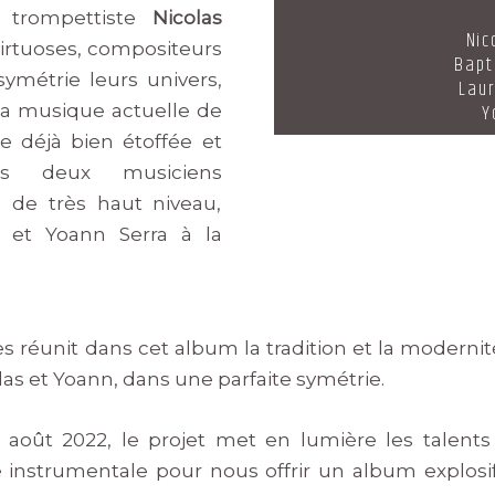
 trompettiste
Nicolas
Nic
virtuoses, compositeurs
Bapt
symétrie leurs univers,
Laur
 la musique actuelle de
Y
ie déjà bien étoffée et
es deux musiciens
de très haut niveau,
s et Yoann Serra à la
réunit dans cet album la tradition et la modernité,
las et Yoann, dans une parfaite symétrie.
 août 2022, le projet met en lumière les talents 
 instrumentale pour nous offrir un album explosif