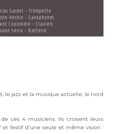
olas Gardel – Trompette
iste Herbin – Saxophones
ent Coulondre – Claviers
oann Serra – Batterie
 le jazz et la musique actuelle, le nord
de ces 4 musiciens. Ils croisent leurs
 et festif d’une seule et même vision :